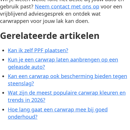
gebruik past?
Neem contact met ons op
voor een
vrijblijvend adviesgesprek en ontdek wat
carwrappen voor jouw lak kan doen.
Gerelateerde artikelen
Kan ik zelf PPF plaatsen?
Kun je een carwrap laten aanbrengen op een
geleasde auto?
Kan een carwrap ook bescherming bieden tegen
steenslag?
Wat zijn de meest populaire carwrap kleuren en
trends in 2026?
Hoe lang gaat een carwrap mee bij goed
onderhoud?