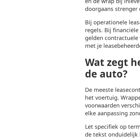
en de wrap bij inleve
doorgaans strenger d
Bij operationele leas
regels. Bij financiël
gelden contractuele 
met je leasebeheerde
Wat zegt h
de auto?
De meeste leasecont
het voertuig. Wrappe
voorwaarden verschi
elke aanpassing zon
Let specifiek op term
de tekst onduidelijk 