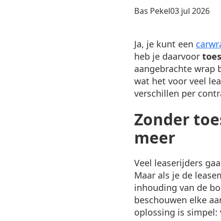
Posted
Bas Pekel
03 jul 2026
by:
Ja, je kunt een
carwr
heb je daarvoor
toe
aangebrachte wrap be
wat het voor veel l
verschillen per cont
Zonder toe
meer
Veel leaserijders ga
Maar als je de leasem
inhouding van de bor
beschouwen elke aan
oplossing is simpel: