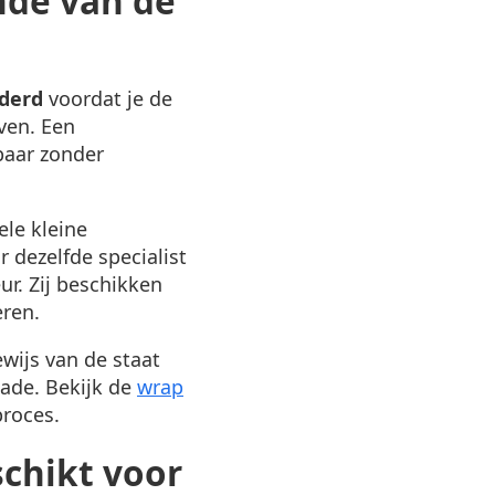
nde van de
jderd
voordat je de
ven. Een
baar zonder
ele kleine
 dezelfde specialist
r. Zij beschikken
eren.
ewijs van de staat
hade. Bekijk de
wrap
proces.
schikt voor