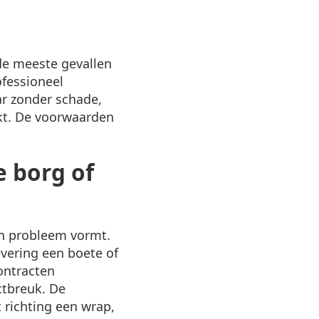
de meeste gevallen
fessioneel
ar zonder schade,
kt. De voorwaarden
 borg of
en probleem vormt.
evering een boete of
ontracten
ctbreuk. De
 richting een wrap,