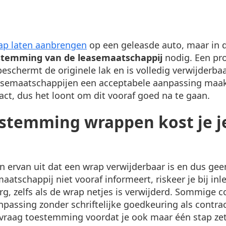
ap laten aanbrengen
op een geleasde auto, maar in 
stemming van de leasemaatschappij
nodig. Een pro
schermt de originele lak en is volledig verwijderba
easemaatschappijen een acceptabele aanpassing maa
ract, dus het loont om dit vooraf goed na te gaan.
stemming wrappen kost je je
an ervan uit dat een wrap verwijderbaar is en dus ge
aatschappij niet vooraf informeert, riskeer je bij inl
g, zelfs als de wrap netjes is verwijderd. Sommige c
passing zonder schriftelijke goedkeuring als contra
 vraag toestemming voordat je ook maar één stap zet