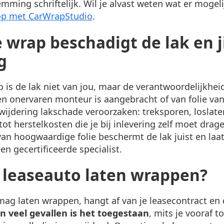
mming schriftelijk. Wil je alvast weten wat er mogeli
t op met CarWrapStudio
.
 wrap beschadigt de lak en ji
g
o is de lak niet van jou, maar de verantwoordelijkhei
n onervaren monteur is aangebracht of van folie van 
wijdering lakschade veroorzaken: treksporen, loslate
 tot herstelkosten die je bij inlevering zelf moet dra
an hoogwaardige folie beschermt de lak juist en laat
een gecertificeerde specialist.
 leaseauto laten wrappen?
mag laten wrappen, hangt af van je leasecontract en
In veel gevallen is het toegestaan
, mits je vooraf 