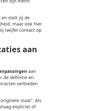
ten zijn hierin
en stelt zij de
ijheid, maar ook hier
j twijfel contact op
caties aan
aanpassingen
aan
 de definitie en
tracten verbieden
originele staat”. Als
Vraag expliciet of