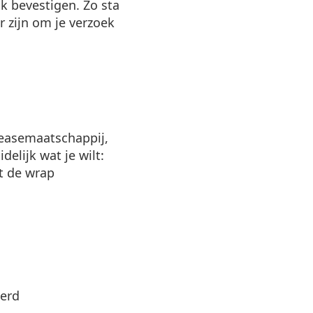
jk bevestigen. Zo sta
 zijn om je verzoek
leasemaatschappij,
delijk wat je wilt:
at de wrap
derd