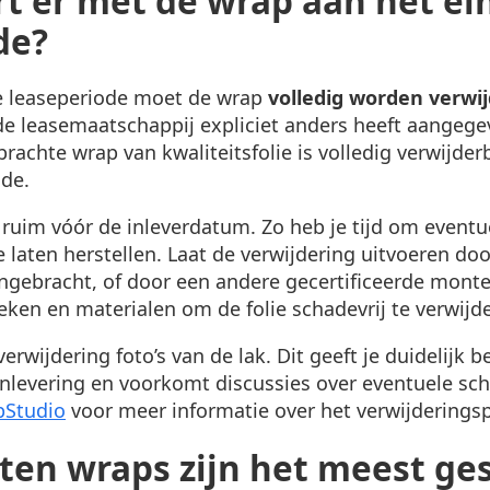
t er met de wrap aan het ei
de?
e leaseperiode moet de wrap
volledig worden verwi
j de leasemaatschappij expliciet anders heeft aangege
rachte wrap van kwaliteitsfolie is volledig verwijder
ade.
 ruim vóór de inleverdatum. Zo heb je tijd om eventu
aten herstellen. Laat de verwijdering uitvoeren door
ngebracht, of door een andere gecertificeerde monteu
ieken en materialen om de folie schadevrij te verwijd
rwijdering foto’s van de lak. Dit geeft je duidelijk b
 inlevering en voorkomt discussies over eventuele sc
pStudio
voor meer informatie over het verwijderings
ten wraps zijn het meest ge