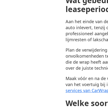
Wat gebeur
leaseperio
Aan het einde van d
auto inlevert, tenzi
professioneel aangeb
lijmresten of laksch
Plan de verwijdering
onvolkomenheden te l
die de wrap heeft aa
over de juiste techn
Maak vóór en na de ve
van het voertuig bij
services van CarWra
Welke soor