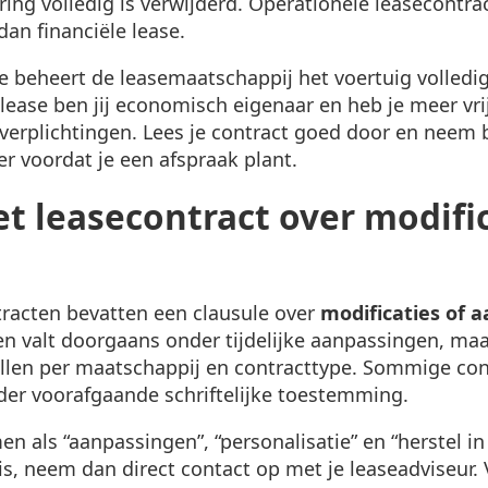
ring volledig is verwijderd. Operationele leasecontrac
an financiële lease.
e beheert de leasemaatschappij het voertuig volledig 
e lease ben jij economisch eigenaar en heb je meer vr
verplichtingen. Lees je contract goed door en neem bi
r voordat je een afspraak plant.
et leasecontract over modifi
racten bevatten een clausule over
modificaties of 
n valt doorgaans onder tijdelijke aanpassingen, maar
llen per maatschappij en contracttype. Sommige con
der voorafgaande schriftelijke toestemming.
en als “aanpassingen”, “personalisatie” en “herstel in 
is, neem dan direct contact op met je leaseadviseur. 