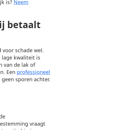
jk is?
Neem
j betaalt
d voor schade wel.
lage kwaliteit is
n van de lak of
gen. Een
professioneel
 geen sporen achter.
 de
toestemming vraagt