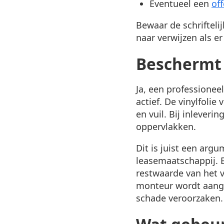
Eventueel een
of
Bewaar de schrifteli
naar verwijzen als er
Beschermt 
Ja, een professione
actief. De vinylfoli
en vuil. Bij inlever
oppervlakken.
Dit is juist een arg
leasemaatschappij. 
restwaarde van het v
monteur wordt aange
schade veroorzaken.