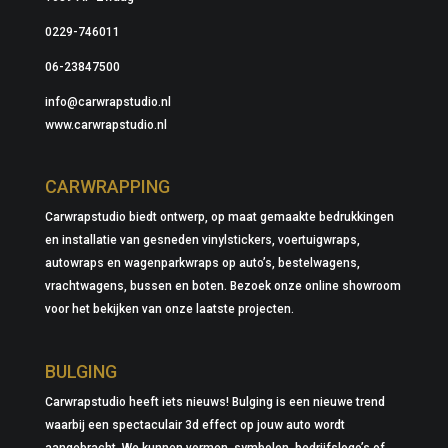
0229-746011
06-23847500
info@carwrapstudio.nl
www.carwrapstudio.nl
CARWRAPPING
Carwrapstudio biedt ontwerp, op maat gemaakte bedrukkingen
en installatie van gesneden vinylstickers, voertuigwraps,
autowraps en wagenparkwraps op auto’s, bestelwagens,
vrachtwagens, bussen en boten. Bezoek onze online showroom
voor het bekijken van onze laatste projecten.
BULGING
Carwrapstudio heeft iets nieuws! Bulging is een nieuwe trend
waarbij een spectaculair 3d effect op jouw auto wordt
aangebracht. We kunnen vormen, symbolen, bedrijfslogo’s of