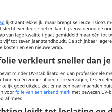
ap
lijkt aantrekkelijk, maar brengt serieuze risico’s m
slecht, verkleurt snel en kan bij verwijdering de orig
p van lage kwaliteit gaat gemiddeld maar één tot tw
p vijf tot zeven jaar standhoudt. De schijnbaar lagere
telkosten en een nieuwe wrap.
olie verkleurt sneller dan j
 bevat minder UV-stabilisatoren dan professionele m
r binnen één zomer al begint te vervagen, te vergele
kelijk goed uitziet, ziet er na een paar maanden buit
en voor
folie van een erkend merk
met bewezen UV-be
ooraf meer.
hting leidt tot loslating op