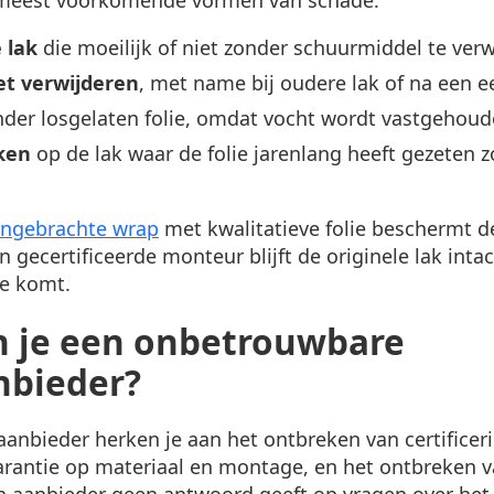
 lak
die moeilijk of niet zonder schuurmiddel te verw
et verwijderen
, met name bij oudere lak of na een e
der losgelaten folie, omdat vocht wordt vastgehou
ken
op de lak waar de folie jarenlang heeft gezeten 
angebrachte wrap
met kwalitatieve folie beschermt de 
n gecertificeerde monteur blijft de originele lak inta
de komt.
 je een onbetrouwbare
nbieder?
anbieder herken je aan het ontbreken van certificer
arantie op materiaal en montage, en het ontbreken v
en aanbieder geen antwoord geeft op vragen over het