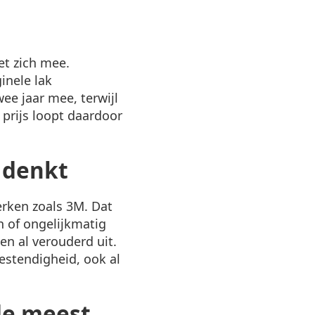
et zich mee.
inele lak
ee jaar mee, terwijl
 prijs loopt daardoor
e denkt
erken zoals 3M. Dat
n of ongelijkmatig
en al verouderd uit.
stendigheid, ook al
 de meest