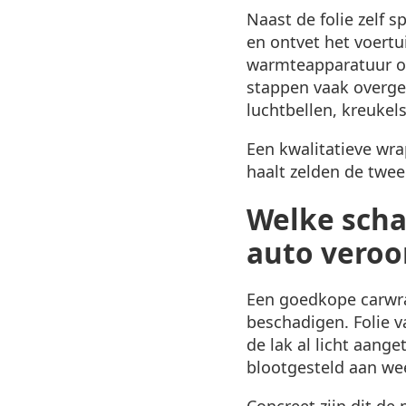
Naast de folie zelf 
en ontvet het voertu
warmteapparatuur om
stappen vaak overges
luchtbellen, kreukel
Een kwalitatieve wra
haalt zelden de twee 
Welke scha
auto veroo
Een goedkope carwrap
beschadigen. Folie va
de lak al licht aange
blootgesteld aan we
Concreet zijn dit d