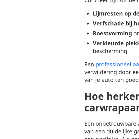
Lijmresten op de
Verfschade bij h
Roestvorming
on
Verkleurde plek
bescherming
Een
professioneel a
verwijdering door ee
van je auto ten goe
Hoe herken
carwrapaa
Een onbetrouwbare a
van een duidelijke g
een portfolio. Als e