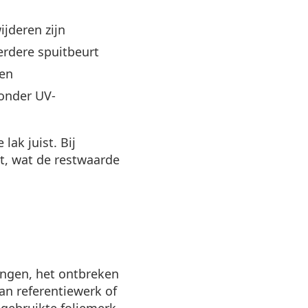
ijderen zijn
erdere spuitbeurt
den
zonder UV-
lak juist. Bij
ct, wat de restwaarde
ingen, het ontbreken
an referentiewerk of
 gebruikte foliemerk