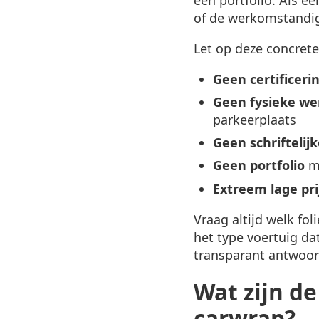
of de werkomstandigh
Let op deze concret
Geen certificeri
Geen fysieke we
parkeerplaats
Geen schriftelij
Geen portfolio
me
Extreem lage pri
Vraag altijd welk fo
het type voertuig dat
transparant antwoor
Wat zijn d
carwrap?