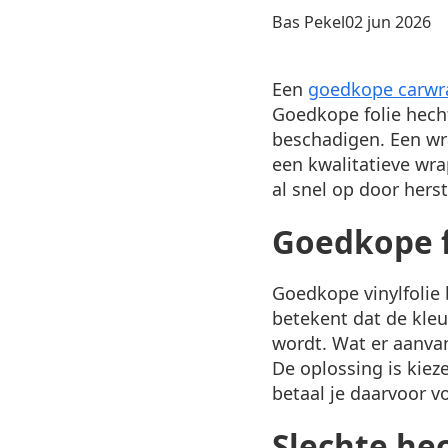
Posted
Bas Pekel
02 jun 2026
by:
Een
goedkope carwr
Goedkope folie hecht 
beschadigen. Een wra
een kwalitatieve wra
al snel op door hers
Goedkope f
Goedkope vinylfolie
betekent dat de kleu
wordt. Wat er aanvan
De oplossing is kiez
betaal je daarvoor v
Slechte hec