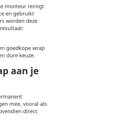
le monteur reinigt
te en gebruikt
ers worden deze
resultaat:
 Een goedkope wrap
een dure keuze.
p aan je
permanent
agen mee, vooral als
bovendien direct