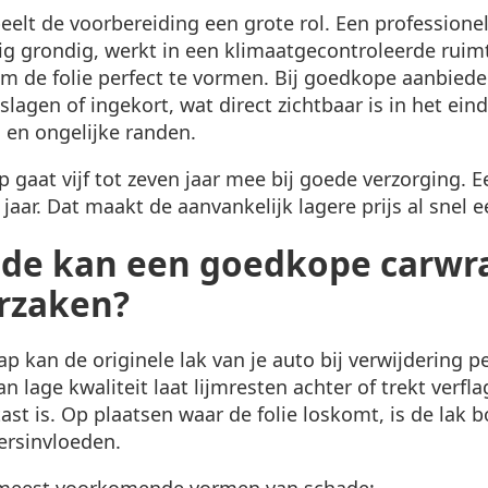
speelt de voorbereiding een grote rol. Een professione
ig grondig, werkt in een klimaatgecontroleerde ruim
 de folie perfect te vormen. Bij goedkope aanbied
lagen of ingekort, wat direct zichtbaar is in het eind
s en ongelijke randen.
p gaat vijf tot zeven jaar mee bij goede verzorging.
jaar. Dat maakt de aanvankelijk lagere prijs al snel 
de kan een goedkope carwra
rzaken?
 kan de originele lak van je auto bij verwijdering 
n lage kwaliteit laat lijmresten achter of trekt verfl
tast is. Op plaatsen waar de folie loskomt, is de lak 
ersinvloeden.
e meest voorkomende vormen van schade: